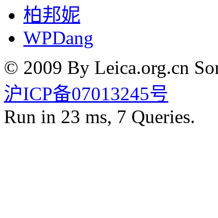
柏邦妮
WPDang
© 2009 By Leica.org.cn Som
沪ICP备07013245号
Run in 23 ms, 7 Queries.