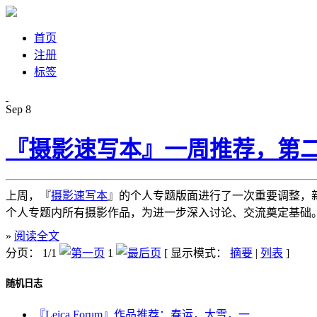
首页
注册
标签
Sep
8
『摄影速写本』一周推荐，第
上周，『
摄影速写本
』的个人专题版面进行了一次重要调整，
个人专题内所有摄影作品，为进一步深入讨论、交流奠定基础
»
阅读全文
分页： 1/1
1
[ 显示模式：
摘要
|
列表
]
随机日志
『Leica Forum』作品推荐：春运，大雪，一...