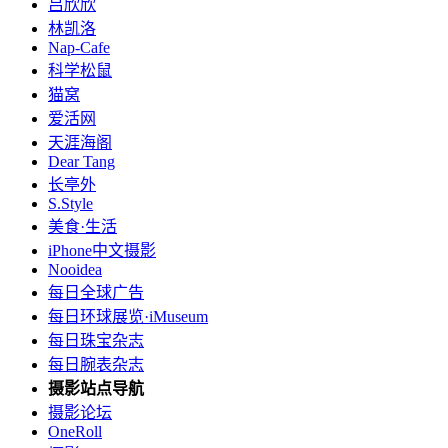
吕欣欣
林凯洛
Nap-Cafe
科学松鼠
猫窝
爱活网
天涯海阁
Dear Tang
长亭外
S.Style
美食·生活
iPhone中文摄影
Nooidea
每日全球广告
每日环球展览·iMuseum
每日珠宝杂志
每日腕表杂志
摄影站点导航
摄影论坛
OneRoll