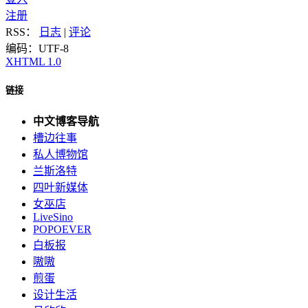
注册
RSS：
日志
|
评论
编码：UTF-8
XHTML 1.0
链接
中文博客导航
槽边往事
私人博物馆
兰斯洛特
四叶新媒体
女巫店
LiveSino
POPOEVER
白板报
嗷嗷
煎蛋
设计生活