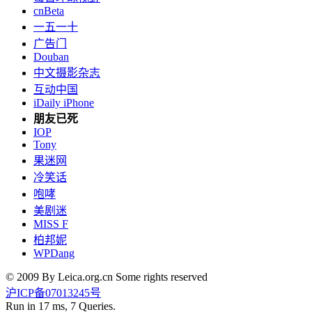
cnBeta
一五一十
广告门
Douban
中文摄影杂志
互动中国
iDaily iPhone
朋友已死
IOP
Tony
果迷网
冷笑话
咆哮
美剧迷
MISS F
柏邦妮
WPDang
© 2009 By Leica.org.cn Some rights reserved
沪ICP备07013245号
Run in 17 ms, 7 Queries.