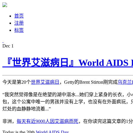
首页
注册
标签
Dec
1
『世界艾滋病日』World AIDS Da
今天是第20个
世界艾滋病日
，Getty的Brent Stirton刚完成
乌克兰
“我突然觉得像是在绝望的湖中溺水...她们穿上紧身的长衣，
包，这个公寓中唯一的男孩并没有上学，也没有在外面疯玩，只
烂处的血静静地流着...”
非洲，
每天有近9000人因艾滋病而死
，在你读完这篇文章的1分
Today is the 20th
World AIDS Day
....