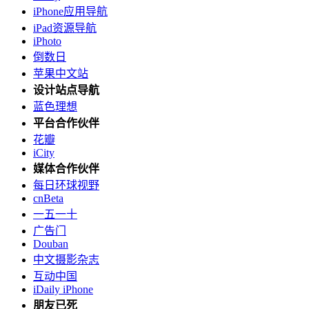
iPhone应用导航
iPad资源导航
iPhoto
倒数日
苹果中文站
设计站点导航
蓝色理想
平台合作伙伴
花瓣
iCity
媒体合作伙伴
每日环球视野
cnBeta
一五一十
广告门
Douban
中文摄影杂志
互动中国
iDaily iPhone
朋友已死