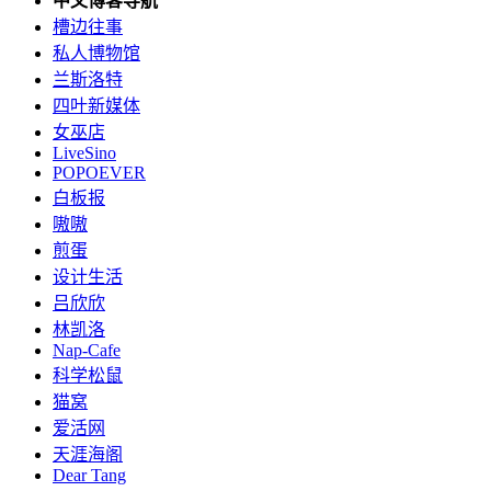
中文博客导航
槽边往事
私人博物馆
兰斯洛特
四叶新媒体
女巫店
LiveSino
POPOEVER
白板报
嗷嗷
煎蛋
设计生活
吕欣欣
林凯洛
Nap-Cafe
科学松鼠
猫窝
爱活网
天涯海阁
Dear Tang