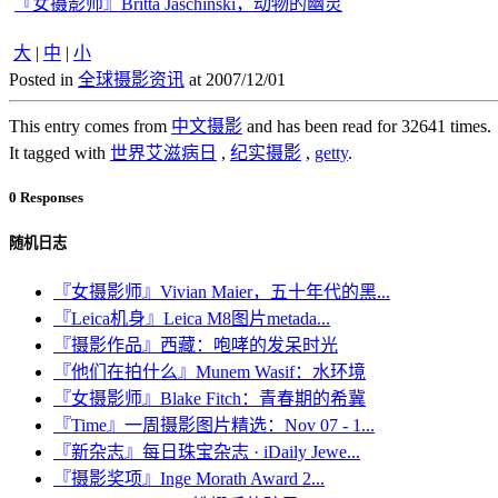
『女摄影师』Britta Jaschinski，动物的幽灵
大
|
中
|
小
Posted in
全球摄影资讯
at 2007/12/01
This entry comes from
中文摄影
and has been read for 32641 times.
It tagged with
世界艾滋病日
,
纪实摄影
,
getty
.
0 Responses
随机日志
『女摄影师』Vivian Maier，五十年代的黑...
『Leica机身』Leica M8图片metada...
『摄影作品』西藏：咆哮的发呆时光
『他们在拍什么』Munem Wasif：水环境
『女摄影师』Blake Fitch：青春期的希冀
『Time』一周摄影图片精选：Nov 07 - 1...
『新杂志』每日珠宝杂志 · iDaily Jewe...
『摄影奖项』Inge Morath Award 2...