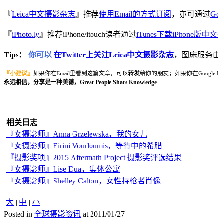
『
Leica中文摄影杂志
』推荐
使用Email的方式订阅
，亦可通过
Go
『
iPhoto.ly
』推荐iPhone/itouch读者通过
iTunes下载iPhone版
Tips：
你可以
在Twitter上关注Leica中文摄影杂志
，图床服务
『小建议』
如果你在Email里看到这篇文章，可以
转发
给你的朋友；如果你在Google
永远相信，分享是一种美德，Great People Share Knowledge
...
相关日志
『女摄影师』Anna Grzelewska，我的女儿
『女摄影师』Eirini Vourloumis，等待中的希腊
『摄影奖项』2015 Aftermath Project 摄影奖评选结果
『女摄影师』Lise Dua，集体公寓
『女摄影师』Shelley Calton，女性持枪者肖像
大
|
中
|
小
Posted in
全球摄影资讯
at 2011/01/27