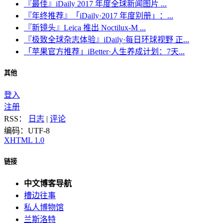
『最佳』iDaily 2017 年度全球新闻图片 ...
『年终推荐』「iDaily·2017 年度别册」：...
『新镜头』Leica 推出 Noctilux-M ...
『极致全球杂志体验』iDaily·每日环球视野 正...
「苹果官方推荐」iBetter·人生养成计划：7天...
其他
登入
注册
RSS：
日志
|
评论
编码：UTF-8
XHTML 1.0
链接
中文博客导航
槽边往事
私人博物馆
兰斯洛特