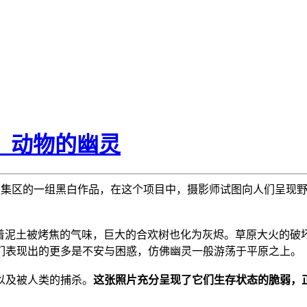
ski，动物的幽灵
dutu野生动物密集区的一组黑白作品，在这个项目中，摄影师试图向人们
蔓延着泥土被烤焦的气味，巨大的合欢树也化为灰烬。草原大火的
们表现出的更多是不安与困惑，仿佛幽灵一般游荡于平原之上。
以及被人类的捕杀。
这张照片充分呈现了它们生存状态的脆弱，