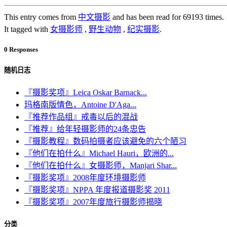
This entry comes from
中文摄影
and has been read for 69193 times.
It tagged with
女摄影师
,
野生动物
,
纪实摄影
.
0 Responses
随机日志
『摄影奖项』Leica Oskar Barnack...
玛格南版情色，Antoine D'Aga...
『推荐作品组』戒毒以后的混战
『推荐』给年轻摄影师的24条忠告
『摄影教程』数码拍摄者应该避免的六个陋习
『他们在拍什么』Michael Hauri，欧洲的...
『他们在拍什么』女摄影师，Manjari Shar...
『摄影奖项』2008年度环境摄影师
『摄影奖项』NPPA 年度报道摄影奖 2011
『摄影奖项』2007年度旅行摄影师揭晓
分类