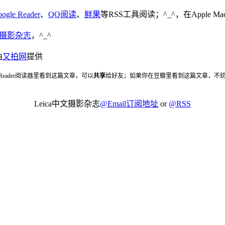
ogle Reader
、
QQ阅读
、
鲜果
等RSS工具阅读；^_^，在Apple 
中文摄影杂志
，^_^
由
又拍网
提供
 Reader阅读器里看到这篇文章，可以
共享
给好友；如果你在豆瓣里看到这篇文章，不
Leica中文摄影杂志
@Email订阅地址
or
@RSS