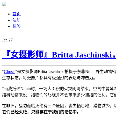
首页
注册
标签
Jan
27
『女摄影师』Britta Jaschin
“
Ghosts
”是女摄影师Britta Jaschinski拍摄于东非N
生存状态，每张照片都具有极强烈的表达与冲击力。
“当我抵达Ndutu时，一场大面积的火灾刚刚结束，空气中
猫科动物来说，猎物们的尽现并不会带来多少捕猎的便利，它
在非洲，猎豹濒临灭绝有三个原因，丧失栖息地，猎物减少，
它们已经灭绝，只能存在于我们的记忆中。
”