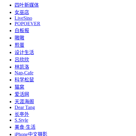
四叶新媒体
女巫店
LiveSino
POPOEVER
白板报
嗷嗷
煎蛋
设计生活
吕欣欣
林凯洛
Nap-Cafe
科学松鼠
猫窝
爱活网
天涯海阁
Dear Tang
长亭外
S.Style
美食·生活
iPhone中文摄影