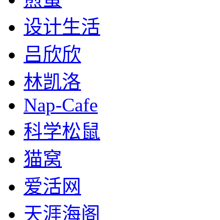
设计生活
吕欣欣
林凯洛
Nap-Cafe
科学松鼠
猫窝
爱活网
天涯海阁