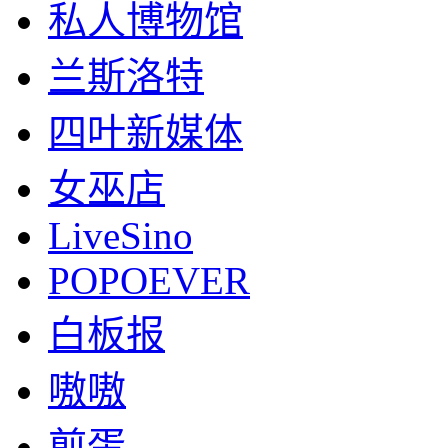
私人博物馆
兰斯洛特
四叶新媒体
女巫店
LiveSino
POPOEVER
白板报
嗷嗷
煎蛋