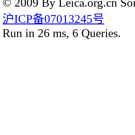
© 2009 By Leica.org.cn Som
沪ICP备07013245号
Run in 26 ms, 6 Queries.