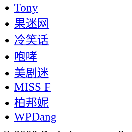
Tony
果迷网
冷笑话
咆哮
美剧迷
MISS F
柏邦妮
WPDang