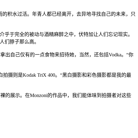
雨的积水过活。年青人都已经离开，去异地寻找自己的未来，只
态介乎于完全的被动与酒精麻醉之中，伏特加让人们忘记现实。
到人们脖子那么高。
人都拿出自己仅有的一点食物来招待她，当然，还包括Vodka。“你
卷，黑白拍摄则是Kodak TriX 400。“黑白摄影和彩色摄影都是我的最
的展示。在Monzoni的作品中，我们能体味到拍摄者对这些