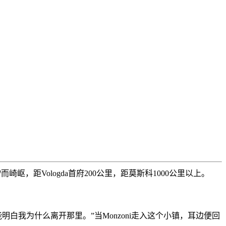
崎岖，距Vologda首府200公里，距莫斯科1000公里以上。
你能明白我为什么离开那里。”当Monzoni走入这个小镇，耳边便回