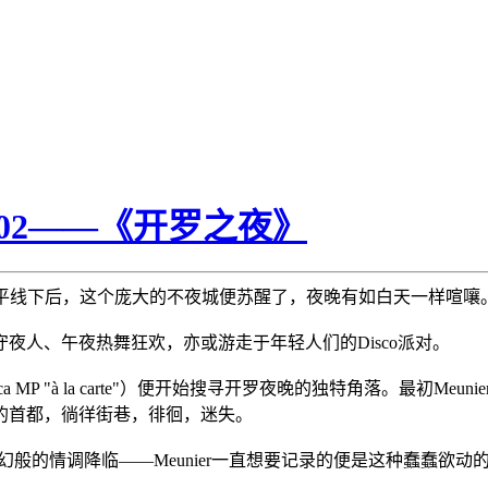
7.02——《开罗之夜》
阳落到地平线下后，这个庞大的不夜城便苏醒了，夜晚有如白天一样喧嚷
夜人、午夜热舞狂欢，亦或游走于年轻人们的Disco派对。
P（Leica MP "à la carte"）便开始搜寻开罗夜晚的独特角落。最
的首都，徜徉街巷，徘徊，迷失。
着魔幻般的情调降临——Meunier一直想要记录的便是这种蠢蠢