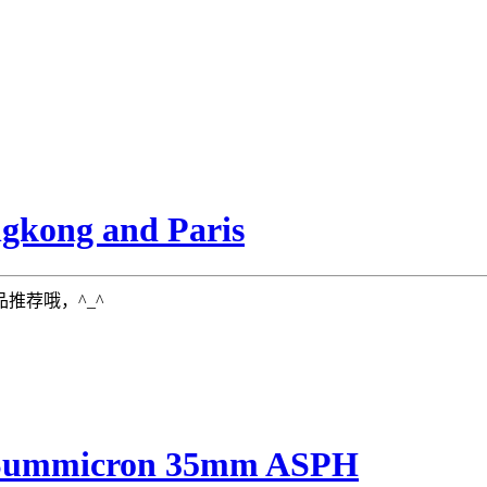
ng and Paris
推荐哦，^_^
Summicron 35mm ASPH