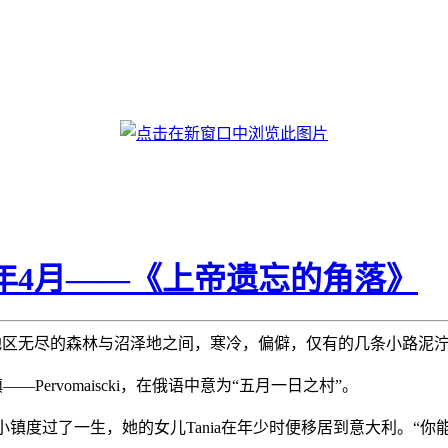
07年4月——《上帝遗忘的角落》
ogda地区无尽的森林与沼泽地之间，寒冷，偏僻，仅有的几条小路泥泞而
镇——Pervomaiscki，在俄语中意为“五月一日之村”。
—在这个小镇度过了一生，她的女儿Tania在年少时便移居到意大利。“