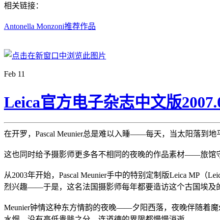
相关链接：
Antonella Monzoni推荐作品
Feb
11
Leica官方电子杂志中文版200
在开罗，Pascal Meunier总是难以入睡——每天，当太
这也同时给予摄影师更多各不相同的夜晚的作品素材——旅馆守
从2003年开始，Pascal Meunier手中的特别定制版Leica M
烈兴趣——于是，这名法国摄影师每年都要造访这个古国埃及
Meunier钟情这种东方情韵的夜晚——夕阳西落，夜晚伴随
水烟，没有高低贵贱之分，连道德的界限都慢慢消逝。