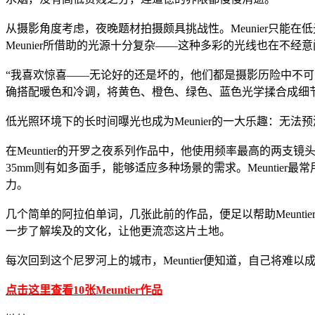
从摄影角度考虑，夜晚题材拍摄颇具挑战性。Meunier只能
Meunier所借助的光源十分复杂——这种多彩的光线也在不经
“我喜欢惊喜——无论好的还是坏的，他们都是摄影历险中不可分隔
确搭配暖色和冷调，将黄色、橙色、绿色、蓝色光学揉合成细
低光照环境下的长时间曝光也成为Meunier的一大乐趣：无
在Meuntier的开罗之夜系列作品中，他使用频率最高的两支镜头分别为Elmarit-
35mm则有如多面手，能够适应多种场景的需求。Meuntier最
力。
几个简单的阿拉伯单词，几张此前的作品，便足以帮助Meunti
一步了解埃及的文化，让他更流恋这片土地。
每次回到这个尼罗河上的城市，Meuntier便知道，自己将难
点击这里查看10张Meuntier作品