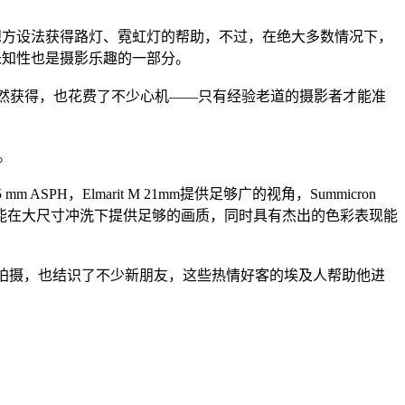
还要想方设法获得路灯、霓虹灯的帮助，不过，在绝大多数情况下，
的未知性也是摄影乐趣的一部分。
绝非偶然获得，也花费了不少心机——只有经验老道的摄影者才能准
。
 mm ASPH，Elmarit M 21mm提供足够广的视角，Summicron
感光度，还能在大尺寸冲洗下提供足够的画质，同时具有杰出的色彩表现能
在开罗拍摄，也结识了不少新朋友，这些热情好客的埃及人帮助他进