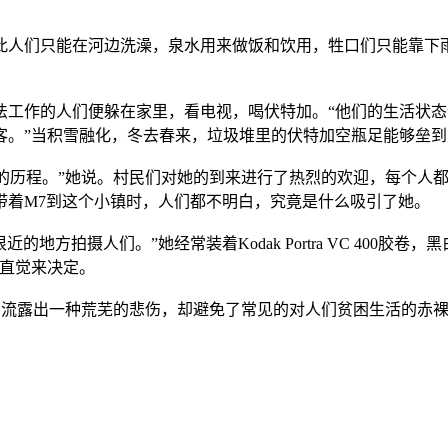
此人们只能在河边洗澡，泉水用来做饭和饮用，牲口们只能靠下
法工作的人们便躲在家里，看电视，喝伏特加。“他们的生活状
客。”当积雪融化，冬去春来，垃圾堆里的伏特加空瓶足能够垒
段独特而奇妙的历程。”她说。村民们对她的到来进行了热烈的欢迎，每个
ni带着M7到这个小镇时，人们都不明白，究竟是什么吸引了她。
我可以在很近的地方拍摄人们。”她经常装着Kodak Portra VC 400胶
的直觉来决定。
尽管流露出一种荒芜的悲伤，却避免了常见的对人们贫困生活的赤裸裸