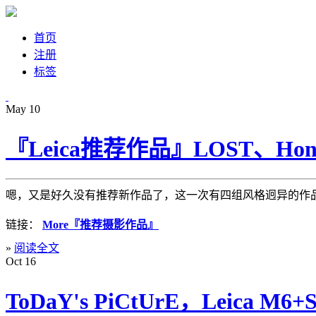
首页
注册
标签
May
10
『Leica推荐作品』LOST、Hongko
嗯，又是好久没有推荐新作品了，这一次有四组风格迥异的作品
链接：
More『推荐摄影作品』
»
阅读全文
Oct
16
ToDaY's PiCtUrE，Leica M6+