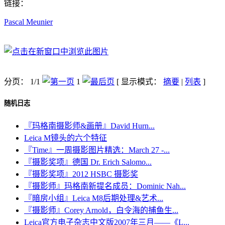
链接：
Pascal Meunier
分页： 1/1
1
[ 显示模式：
摘要
|
列表
]
随机日志
『玛格南摄影师&画册』David Hurn...
Leica M镜头的六个特征
『Time』一周摄影图片精选：March 27 -...
『摄影奖项』德国 Dr. Erich Salomo...
『摄影奖项』2012 HSBC 摄影奖
『摄影师』玛格南新提名成员：Dominic Nah...
『暗房小组』Leica M8后期处理&艺术...
『摄影师』Corey Arnold，白令海的捕鱼生...
Leica官方电子杂志中文版2007年三月——《L...