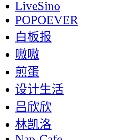
LiveSino
POPOEVER
白板报
嗷嗷
煎蛋
设计生活
吕欣欣
林凯洛
Nap-Cafe