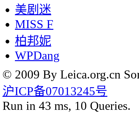
美剧迷
MISS F
柏邦妮
WPDang
© 2009 By Leica.org.cn Som
沪ICP备07013245号
Run in 43 ms, 10 Queries.