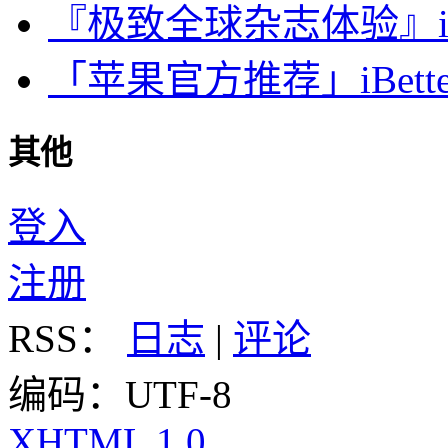
『极致全球杂志体验』iDa
「苹果官方推荐」iBette
其他
登入
注册
RSS：
日志
|
评论
编码：UTF-8
XHTML 1.0