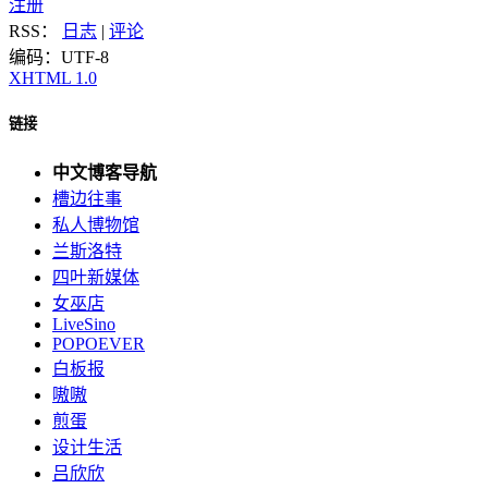
注册
RSS：
日志
|
评论
编码：UTF-8
XHTML 1.0
链接
中文博客导航
槽边往事
私人博物馆
兰斯洛特
四叶新媒体
女巫店
LiveSino
POPOEVER
白板报
嗷嗷
煎蛋
设计生活
吕欣欣