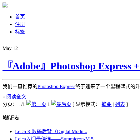
首页
注册
标签
May
12
『Adobe』Photoshop Express + F
我们一直推荐的
Photoshop Express
终于迎来了一个里程碑式的升级—
»
阅读全文
分页： 1/1
1
[ 显示模式：
摘要
|
列表
]
随机日志
Leica R 数码后背（Digital Modu...
Leica入门最佳选——Summicron-M 5...