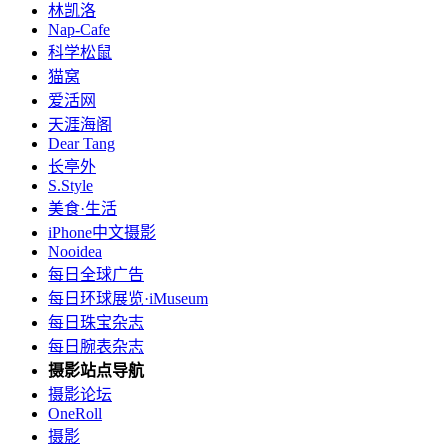
林凯洛
Nap-Cafe
科学松鼠
猫窝
爱活网
天涯海阁
Dear Tang
长亭外
S.Style
美食·生活
iPhone中文摄影
Nooidea
每日全球广告
每日环球展览·iMuseum
每日珠宝杂志
每日腕表杂志
摄影站点导航
摄影论坛
OneRoll
摄影