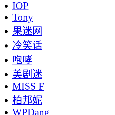
IOP
Tony
果迷网
冷笑话
咆哮
美剧迷
MISS F
柏邦妮
WPDang