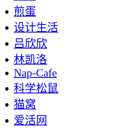
煎蛋
设计生活
吕欣欣
林凯洛
Nap-Cafe
科学松鼠
猫窝
爱活网