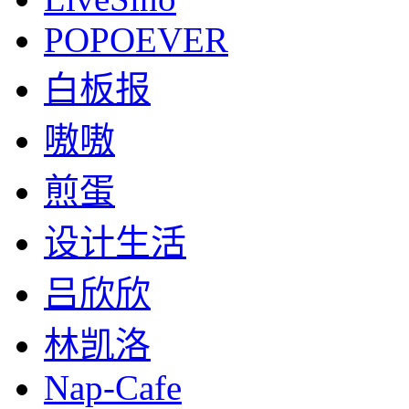
POPOEVER
白板报
嗷嗷
煎蛋
设计生活
吕欣欣
林凯洛
Nap-Cafe