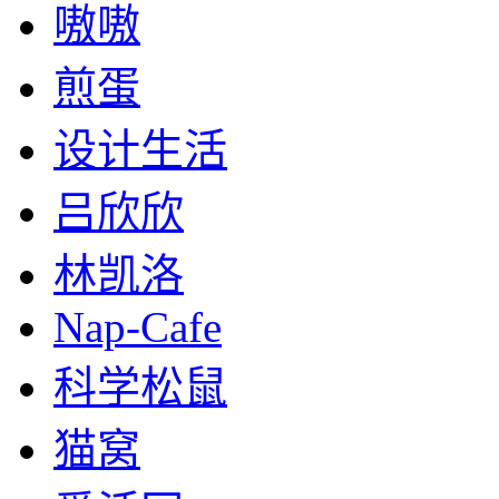
嗷嗷
煎蛋
设计生活
吕欣欣
林凯洛
Nap-Cafe
科学松鼠
猫窝