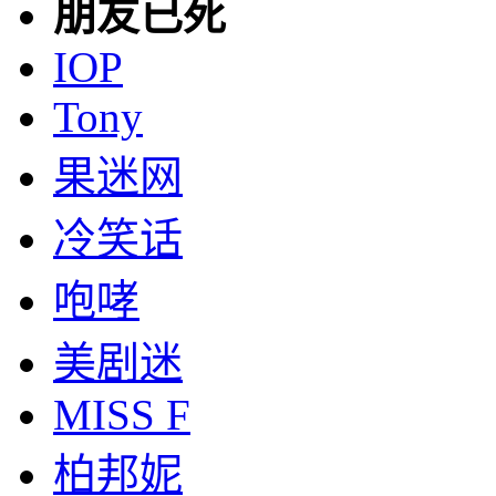
朋友已死
IOP
Tony
果迷网
冷笑话
咆哮
美剧迷
MISS F
柏邦妮