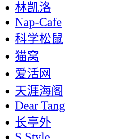
林凯洛
Nap-Cafe
科学松鼠
猫窝
爱活网
天涯海阁
Dear Tang
长亭外
S.Style