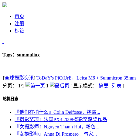
首页
注册
标签
Tags：summuliux
[
全球摄影资讯
]
ToDaY's PiCtUrE，Leica M6 + Summicron 35m
分页： 1/1
1
[ 显示模式：
摘要
|
列表
]
随机日志
『他们在拍什么』Colin Delfosse，摔跤...
『摄影奖项』法国PX3 2008摄影奖获奖作品
『女摄影师』Nguyen Thanh Hai，粉色...
『女摄影师』Anna Di Prospero，与家...