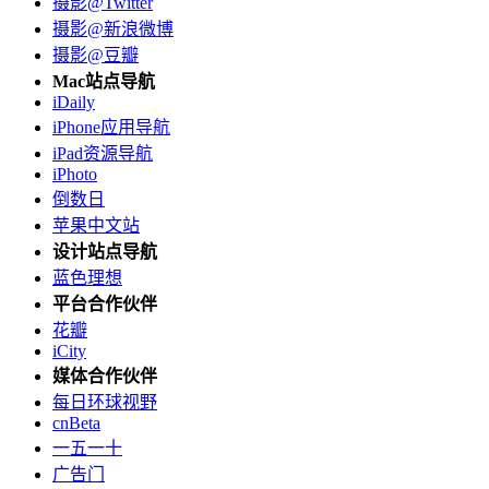
摄影@Twitter
摄影@新浪微博
摄影@豆瓣
Mac站点导航
iDaily
iPhone应用导航
iPad资源导航
iPhoto
倒数日
苹果中文站
设计站点导航
蓝色理想
平台合作伙伴
花瓣
iCity
媒体合作伙伴
每日环球视野
cnBeta
一五一十
广告门