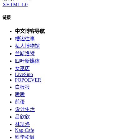
XHTML 1.0
链接
中文博客导航
槽边往事
私人博物馆
兰斯洛特
四叶新媒体
女巫店
LiveSino
POPOEVER
白板报
嗷嗷
煎蛋
设计生活
吕欣欣
林凯洛
Nap-Cafe
科学松鼠