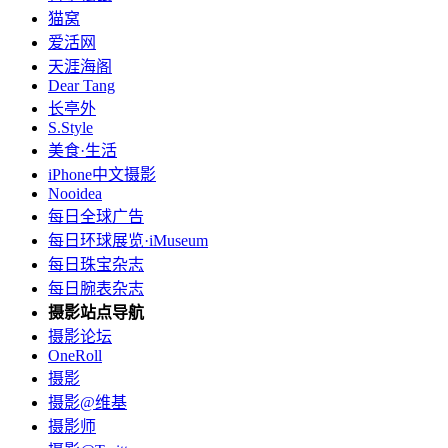
猫窝
爱活网
天涯海阁
Dear Tang
长亭外
S.Style
美食·生活
iPhone中文摄影
Nooidea
每日全球广告
每日环球展览·iMuseum
每日珠宝杂志
每日腕表杂志
摄影站点导航
摄影论坛
OneRoll
摄影
摄影@维基
摄影师