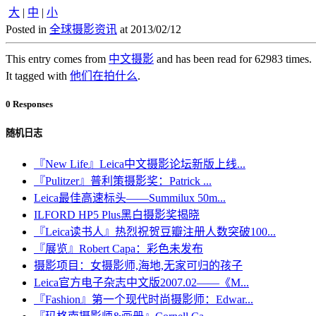
大
|
中
|
小
Posted in
全球摄影资讯
at 2013/02/12
This entry comes from
中文摄影
and has been read for 62983 times.
It tagged with
他们在拍什么
.
0 Responses
随机日志
『New Life』Leica中文摄影论坛新版上线...
『Pulitzer』普利策摄影奖：Patrick ...
Leica最佳高速标头——Summilux 50m...
ILFORD HP5 Plus黑白摄影奖揭晓
『Leica读书人』热烈祝贺豆瓣注册人数突破100...
『展览』Robert Capa：彩色未发布
摄影项目：女摄影师,海地,无家可归的孩子
Leica官方电子杂志中文版2007.02——《M...
『Fashion』第一个现代时尚摄影师：Edwar...