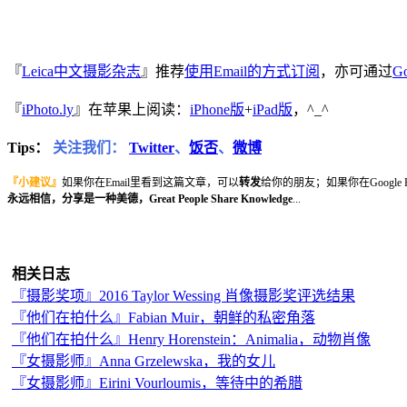
『
Leica中文摄影杂志
』推荐
使用Email的方式订阅
，亦可通过
Go
『
iPhoto.ly
』在苹果上阅读：
iPhone版
+
iPad版
，^_^
Tips：
关注我们：
Twitter
、
饭否
、
微博
『小建议』
如果你在Email里看到这篇文章，可以
转发
给你的朋友；如果你在Google
永远相信，分享是一种美德，Great People Share Knowledge
...
相关日志
『摄影奖项』2016 Taylor Wessing 肖像摄影奖评选结果
『他们在拍什么』Fabian Muir，朝鲜的私密角落
『他们在拍什么』Henry Horenstein：Animalia，动物肖像
『女摄影师』Anna Grzelewska，我的女儿
『女摄影师』Eirini Vourloumis，等待中的希腊