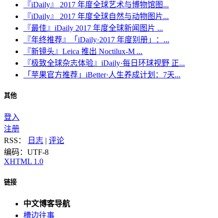
『iDaily』 2017 年度全球艺术与博物馆图...
『iDaily』 2017 年度全球自然与动物图片...
『最佳』iDaily 2017 年度全球新闻图片 ...
『年终推荐』「iDaily·2017 年度别册」：...
『新镜头』Leica 推出 Noctilux-M ...
『极致全球杂志体验』iDaily·每日环球视野 正...
「苹果官方推荐」iBetter·人生养成计划：7天...
其他
登入
注册
RSS：
日志
|
评论
编码：UTF-8
XHTML 1.0
链接
中文博客导航
槽边往事