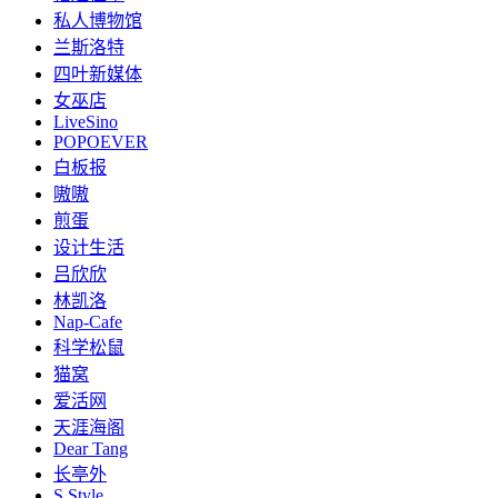
私人博物馆
兰斯洛特
四叶新媒体
女巫店
LiveSino
POPOEVER
白板报
嗷嗷
煎蛋
设计生活
吕欣欣
林凯洛
Nap-Cafe
科学松鼠
猫窝
爱活网
天涯海阁
Dear Tang
长亭外
S.Style