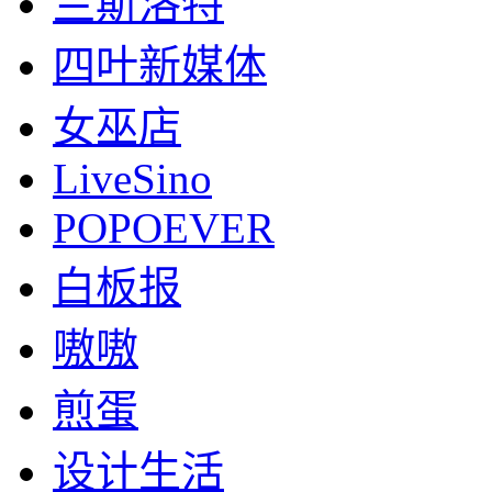
兰斯洛特
四叶新媒体
女巫店
LiveSino
POPOEVER
白板报
嗷嗷
煎蛋
设计生活