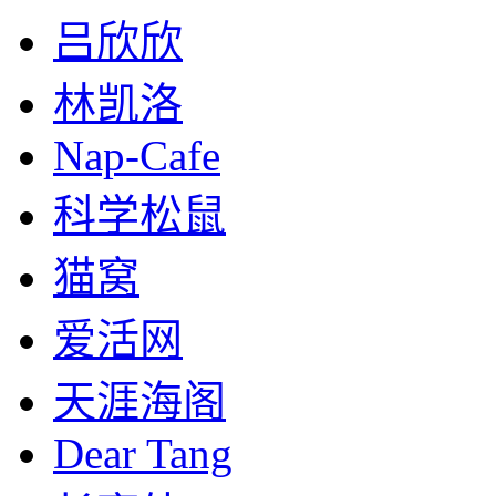
吕欣欣
林凯洛
Nap-Cafe
科学松鼠
猫窝
爱活网
天涯海阁
Dear Tang