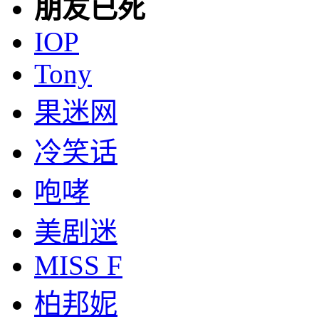
朋友已死
IOP
Tony
果迷网
冷笑话
咆哮
美剧迷
MISS F
柏邦妮