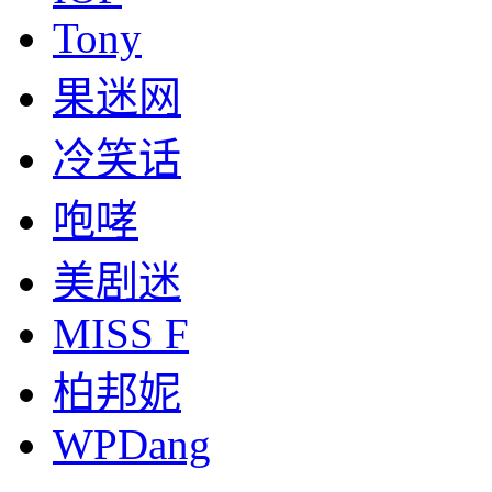
Tony
果迷网
冷笑话
咆哮
美剧迷
MISS F
柏邦妮
WPDang