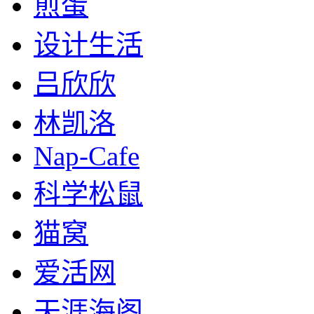
煎蛋
设计生活
吕欣欣
林凯洛
Nap-Cafe
科学松鼠
猫窝
爱活网
天涯海阁