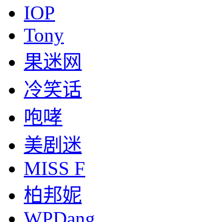
IOP
Tony
果迷网
冷笑话
咆哮
美剧迷
MISS F
柏邦妮
WPDang