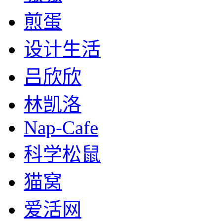
煎蛋
设计生活
吕欣欣
林凯洛
Nap-Cafe
科学松鼠
猫窝
爱活网