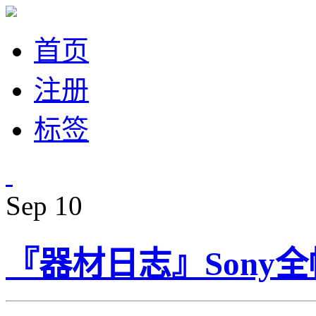
首页
注册
标签
Sep
10
『器材日志』Sony全