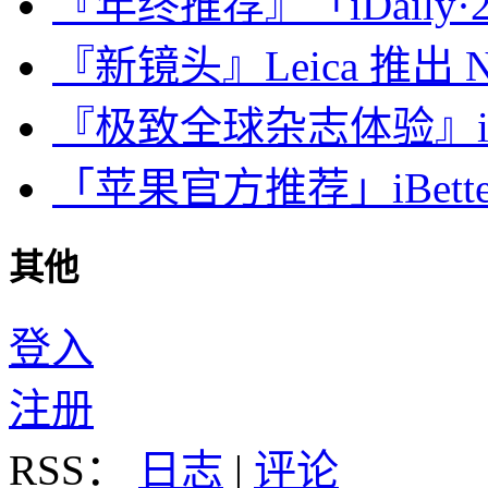
『年终推荐』「iDaily·2
『新镜头』Leica 推出 Noct
『极致全球杂志体验』iDa
「苹果官方推荐」iBette
其他
登入
注册
RSS：
日志
|
评论