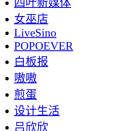
四叶新媒体
女巫店
LiveSino
POPOEVER
白板报
嗷嗷
煎蛋
设计生活
吕欣欣