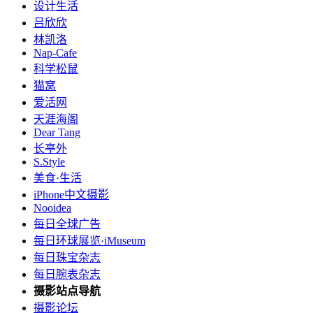
设计生活
吕欣欣
林凯洛
Nap-Cafe
科学松鼠
猫窝
爱活网
天涯海阁
Dear Tang
长亭外
S.Style
美食·生活
iPhone中文摄影
Nooidea
每日全球广告
每日环球展览·iMuseum
每日珠宝杂志
每日腕表杂志
摄影站点导航
摄影论坛