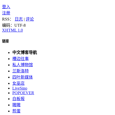
登入
注册
RSS：
日志
|
评论
编码：UTF-8
XHTML 1.0
链接
中文博客导航
槽边往事
私人博物馆
兰斯洛特
四叶新媒体
女巫店
LiveSino
POPOEVER
白板报
嗷嗷
煎蛋