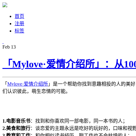
首页
注册
标签
Feb
13
「Mylove·爱情介绍所」：从
「
Mylove·爱情介绍所
」是一个帮助你找到意趣相投的人的美好 
们认识彼此，萌生恋情的可能。
1.电影音乐书
：找到和你喜欢同一部电影，同一本书的人；
2.美食和旅行
：谈恋爱的主题永远是吃好的玩好的，口味和视
3.教育和工作
：和你相似读书经历，聊工作也不会枯燥的人；