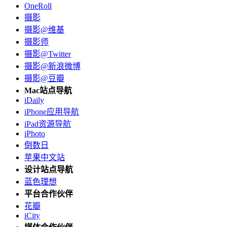
OneRoll
摄影
摄影@维基
摄影师
摄影@Twitter
摄影@新浪微博
摄影@豆瓣
Mac站点导航
iDaily
iPhone应用导航
iPad资源导航
iPhoto
倒数日
苹果中文站
设计站点导航
蓝色理想
平台合作伙伴
花瓣
iCity