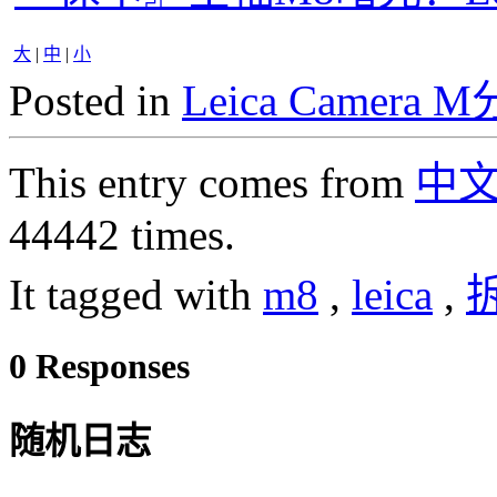
大
|
中
|
小
Posted in
Leica Camera 
This entry comes from
中
44442 times.
It tagged with
m8
,
leica
,
0 Responses
随机日志