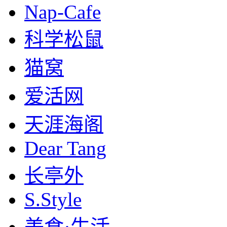
Nap-Cafe
科学松鼠
猫窝
爱活网
天涯海阁
Dear Tang
长亭外
S.Style
美食·生活