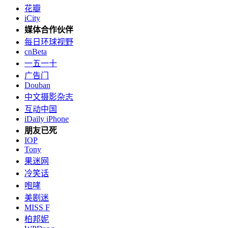
花瓣
iCity
媒体合作伙伴
每日环球视野
cnBeta
一五一十
广告门
Douban
中文摄影杂志
互动中国
iDaily iPhone
朋友已死
IOP
Tony
果迷网
冷笑话
咆哮
美剧迷
MISS F
柏邦妮