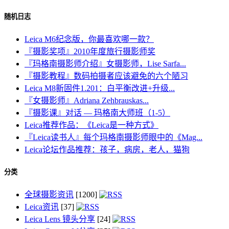
随机日志
Leica M6纪念版，你最喜欢哪一款？
『摄影奖项』2010年度旅行摄影师奖
『玛格南摄影师介绍』女摄影师，Lise Sarfa...
『摄影教程』数码拍摄者应该避免的六个陋习
Leica M8新固件1.201：白平衡改进+升级...
『女摄影师』Adriana Zehbrauskas...
『摄影课』对话 — 玛格南大师班（1-5）
Leica推荐作品：《Leica是一种方式》
『Leica读书人』每个玛格南摄影师眼中的《Mag...
Leica论坛作品推荐：孩子，病房，老人，猫狗
分类
全球摄影资讯
[1200]
Leica资讯
[37]
Leica Lens 镜头分享
[24]