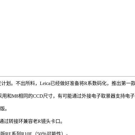
码机型的开发计划。不出所料，Leica已经做好准备将R系数码化，推出
有效光学像素，采用和M8相同的CCD尺寸，有可能通过外接电子取景器支
）版。
同时通过转接环兼容老R镜头卡口。
RE系列R10E（50％可能性）。