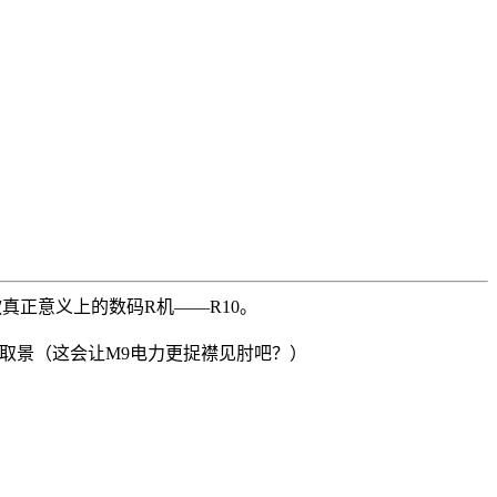
第一款真正意义上的数码R机——R10。
持电子取景（这会让M9电力更捉襟见肘吧？）