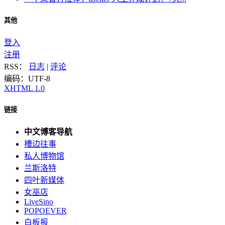
其他
登入
注册
RSS：
日志
|
评论
编码：UTF-8
XHTML 1.0
链接
中文博客导航
槽边往事
私人博物馆
兰斯洛特
四叶新媒体
女巫店
LiveSino
POPOEVER
白板报