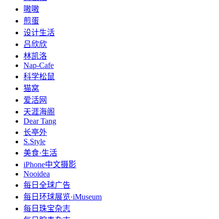
嗷嗷
煎蛋
设计生活
吕欣欣
林凯洛
Nap-Cafe
科学松鼠
猫窝
爱活网
天涯海阁
Dear Tang
长亭外
S.Style
美食·生活
iPhone中文摄影
Nooidea
每日全球广告
每日环球展览·iMuseum
每日珠宝杂志