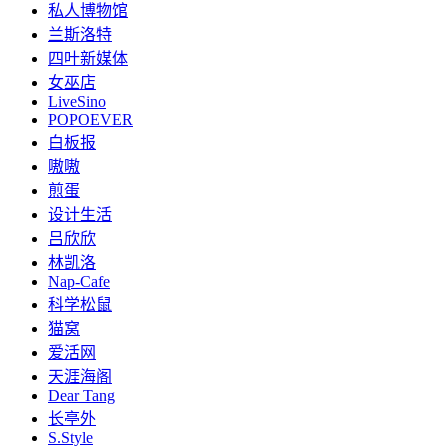
私人博物馆
兰斯洛特
四叶新媒体
女巫店
LiveSino
POPOEVER
白板报
嗷嗷
煎蛋
设计生活
吕欣欣
林凯洛
Nap-Cafe
科学松鼠
猫窝
爱活网
天涯海阁
Dear Tang
长亭外
S.Style