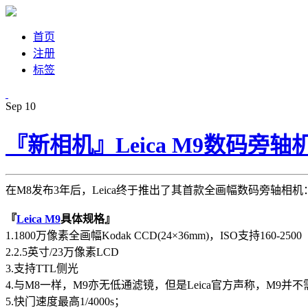
首页
注册
标签
Sep
10
『新相机』Leica M9数码旁
在M8发布3年后，Leica终于推出了其首款全画幅数码旁轴相机
『
Leica M9
具体规格』
1.1800万像素全画幅Kodak CCD(24×36mm)，ISO支持160-2500
2.2.5英寸/23万像素LCD
3.支持TTL侧光
4.与M8一样，M9亦无低通滤镜，但是Leica官方声称，M9
5.快门速度最高1/4000s；