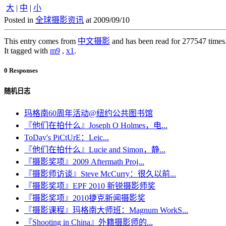
大
|
中
|
小
Posted in
全球摄影资讯
at 2009/09/10
This entry comes from
中文摄影
and has been read for 277547 times
It tagged with
m9
,
x1
.
0 Responses
随机日志
玛格南60周年活动@纽约公共图书馆
『他们在拍什么』Joseph O Holmes，电...
ToDay's PiCtUrE：Leic...
『他们在拍什么』Lucie and Simon，静...
『摄影奖项』2009 Aftermath Proj...
『摄影师访谈』Steve McCurry：很久以前...
『摄影奖项』EPF 2010 新锐摄影师奖
『摄影奖项』2010捷克新闻摄影奖
『摄影课程』玛格南大师班：Magnum WorkS...
『Shooting in China』外籍摄影师的...