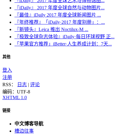
『iDaily』 2017 年度全球艺术与博物馆图...
『iDaily』 2017 年度全球自然与动物图片...
『最佳』iDaily 2017 年度全球新闻图片 ...
『年终推荐』「iDaily·2017 年度别册」：...
『新镜头』Leica 推出 Noctilux-M ...
『极致全球杂志体验』iDaily·每日环球视野 正...
「苹果官方推荐」iBetter·人生养成计划：7天...
其他
登入
注册
RSS：
日志
|
评论
编码：UTF-8
XHTML 1.0
链接
中文博客导航
槽边往事