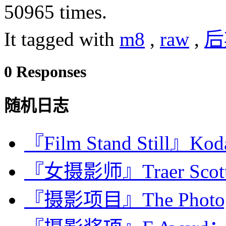
50965 times.
It tagged with
m8
,
raw
,
后
0 Responses
随机日志
『Film Stand Still』Ko
『女摄影师』Traer Sc
『摄影项目』The Photogra