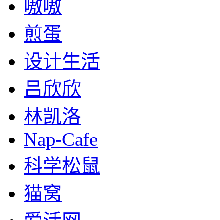
嗷嗷
煎蛋
设计生活
吕欣欣
林凯洛
Nap-Cafe
科学松鼠
猫窝