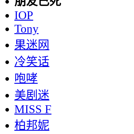
朋友已死
IOP
Tony
果迷网
冷笑话
咆哮
美剧迷
MISS F
柏邦妮