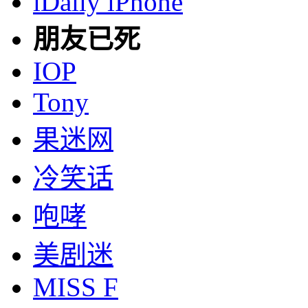
iDaily iPhone
朋友已死
IOP
Tony
果迷网
冷笑话
咆哮
美剧迷
MISS F