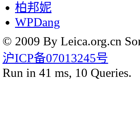
柏邦妮
WPDang
© 2009 By Leica.org.cn Som
沪ICP备07013245号
Run in 41 ms, 10 Queries.