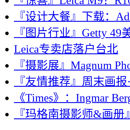
『惊喜』Leica M9？R10？C
『设计大餐』下载：Adobe 
『图片行业』Getty 
Leica专卖店落户台北
『摄影展』Magnum Ph
『友情推荐』周末画报·iWeekl
《Times》：Ingmar Be
『玛格南摄影师&画册』女摄