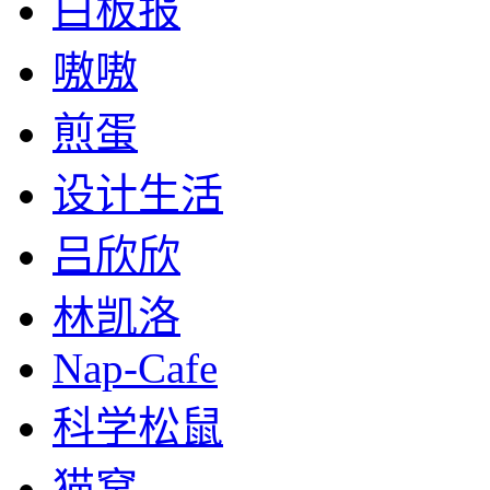
白板报
嗷嗷
煎蛋
设计生活
吕欣欣
林凯洛
Nap-Cafe
科学松鼠
猫窝