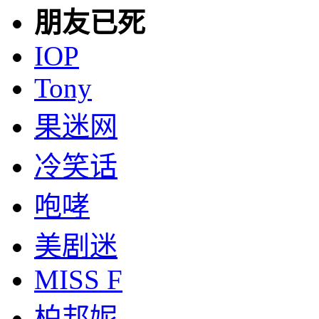
朋友已死
IOP
Tony
果迷网
冷笑话
咆哮
美剧迷
MISS F
柏邦妮