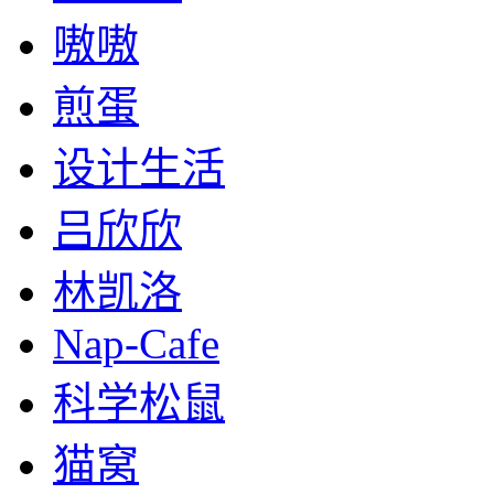
嗷嗷
煎蛋
设计生活
吕欣欣
林凯洛
Nap-Cafe
科学松鼠
猫窝