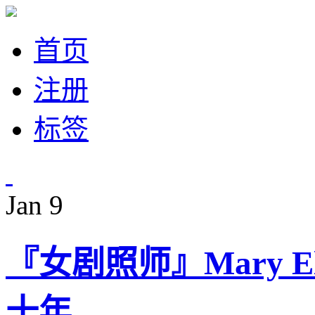
首页
注册
标签
Jan
9
『女剧照师』Mary E
十年