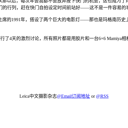
以后，每次年会我都不会放弃按下快门的机会，这也成为了玛格南的
我们的行列，赶在快门自拍设定时间前站好——这不是一件容易的
席的1991年，搭设了两个巨大的电影灯——那也是玛格南历
我们进行了4天的激烈讨论，所有照片都是用胶片和一台6×6 Mamiya
Leica中文摄影杂志
@Email订阅地址
or
@RSS