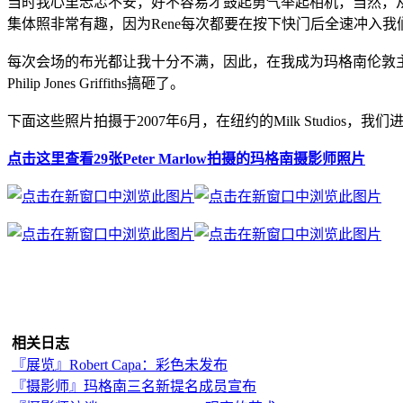
当时我心里忐忑不安，好不容易才鼓起勇气举起相机，当然，从那
集体照非常有趣，因为Rene每次都要在按下快门后全速冲入
http://www.leica.org.cn/
每次会场的布光都让我十分不满，因此，在我成为玛格南伦敦主
Philip Jones Griffiths搞砸了。
下面这些照片拍摄于2007年6月，在纽约的Milk Studios，
点击这里查看29张Peter Marlow拍摄的玛格南摄影师照片
相关日志
『展览』Robert Capa：彩色未发布
『摄影师』玛格南三名新提名成员宣布