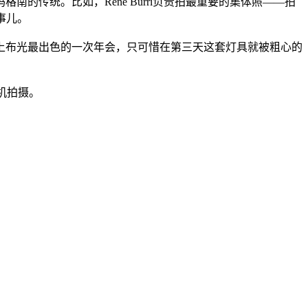
传统。比如，Rene Burri负责拍最重要的集体照——拍
事儿。
史上布光最出色的一次年会，只可惜在第三天这套灯具就被粗心的
相机拍摄。