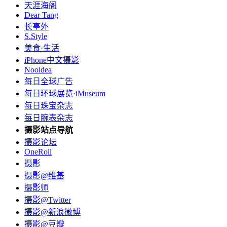
天涯海阁
Dear Tang
长亭外
S.Style
美食·生活
iPhone中文摄影
Nooidea
每日全球广告
每日环球展览·iMuseum
每日珠宝杂志
每日腕表杂志
摄影站点导航
摄影论坛
OneRoll
摄影
摄影@维基
摄影师
摄影@Twitter
摄影@新浪微博
摄影@豆瓣