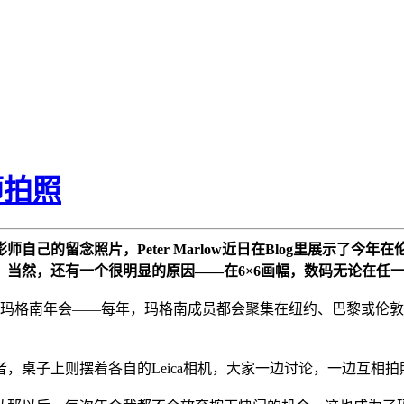
师拍照
己的留念照片，Peter Marlow近日在Blog里展示了今年
执著者，当然，还有一个很明显的原因——在6×6画幅，数码无论在
举行的玛格南年会——每年，玛格南成员都会聚集在纽约、巴黎或
，桌子上则摆着各自的Leica相机，大家一边讨论，一边互相拍