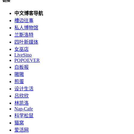
链接
中文博客导航
槽边往事
私人博物馆
兰斯洛特
四叶新媒体
女巫店
LiveSino
POPOEVER
白板报
嗷嗷
煎蛋
设计生活
吕欣欣
林凯洛
Nap-Cafe
科学松鼠
猫窝
爱活网