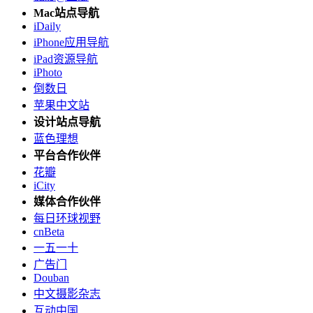
Mac站点导航
iDaily
iPhone应用导航
iPad资源导航
iPhoto
倒数日
苹果中文站
设计站点导航
蓝色理想
平台合作伙伴
花瓣
iCity
媒体合作伙伴
每日环球视野
cnBeta
一五一十
广告门
Douban
中文摄影杂志
互动中国