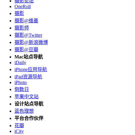
摄影论坛
OneRoll
摄影
摄影@维基
摄影师
摄影@Twitter
摄影@新浪微博
摄影@豆瓣
Mac站点导航
iDaily
iPhone应用导航
iPad资源导航
iPhoto
倒数日
苹果中文站
设计站点导航
蓝色理想
平台合作伙伴
花瓣
iCity