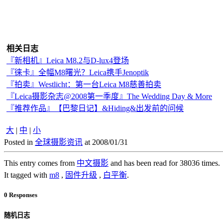
相关日志
『新相机』Leica M8.2与D-lux4登场
『徕卡』全幅M8曙光？Leica携手Jenoptik
『拍卖』Westlicht：第一台Leica M8慈善拍卖
『Leica摄影杂志@2008第一季度』The Wedding Day & More
『推荐作品』【巴黎日记】&Hiding&出发前的问候
大
|
中
|
小
Posted in
全球摄影资讯
at 2008/01/31
This entry comes from
中文摄影
and has been read for 38036 times.
It tagged with
m8
,
固件升级
,
白平衡
.
0 Responses
随机日志