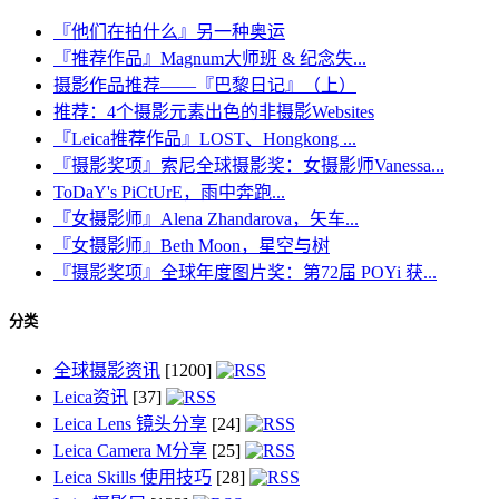
『他们在拍什么』另一种奥运
『推荐作品』Magnum大师班 & 纪念失...
摄影作品推荐——『巴黎日记』（上）
推荐：4个摄影元素出色的非摄影Websites
『Leica推荐作品』LOST、Hongkong ...
『摄影奖项』索尼全球摄影奖：女摄影师Vanessa...
ToDaY's PiCtUrE，雨中奔跑...
『女摄影师』Alena Zhandarova，矢车...
『女摄影师』Beth Moon，星空与树
『摄影奖项』全球年度图片奖：第72届 POYi 获...
分类
全球摄影资讯
[1200]
Leica资讯
[37]
Leica Lens 镜头分享
[24]
Leica Camera M分享
[25]
Leica Skills 使用技巧
[28]