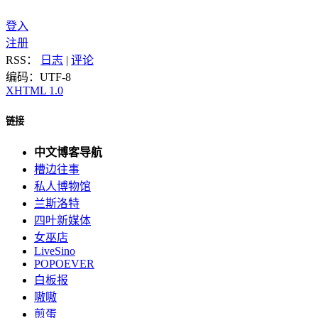
登入
注册
RSS：
日志
|
评论
编码：UTF-8
XHTML 1.0
链接
中文博客导航
槽边往事
私人博物馆
兰斯洛特
四叶新媒体
女巫店
LiveSino
POPOEVER
白板报
嗷嗷
煎蛋