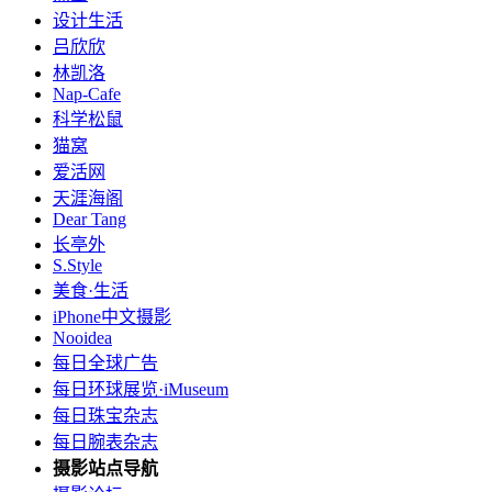
设计生活
吕欣欣
林凯洛
Nap-Cafe
科学松鼠
猫窝
爱活网
天涯海阁
Dear Tang
长亭外
S.Style
美食·生活
iPhone中文摄影
Nooidea
每日全球广告
每日环球展览·iMuseum
每日珠宝杂志
每日腕表杂志
摄影站点导航