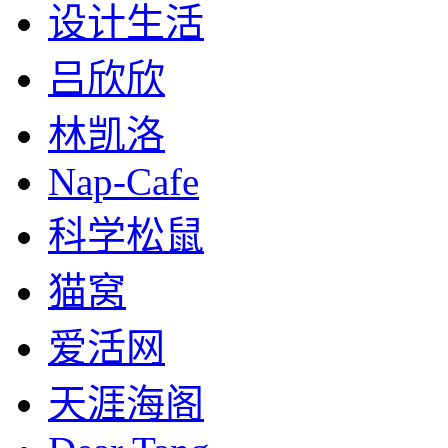
设计生活
吕欣欣
林凯洛
Nap-Cafe
科学松鼠
猫窝
爱活网
天涯海阁