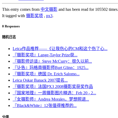
This entry comes from
中文摄影
and has been read for 105502 times
It tagged with
摄影奖项
,
px3
.
0 Responses
随机日志
Leica作品推荐——《让我伤心的CM和这个伤了心...
『摄影奖项』Lange-Taylor Prize获...
『摄影师访谈』Steve McCurry：很久以前...
『讣告』玛格南摄影师Burt Glinn：1925...
『摄影奖项』德国 Dr. Erich Salomo...
Leica Oskar Banack 2007提名...
『摄影奖项』法国PX3 2008摄影奖获奖作品
『国家地理』一周摄影图片精选：Feb 20 - 2...
『女摄影师』Andrea Morales，梦想照进...
『Black&White』12张值得推荐的...
分类