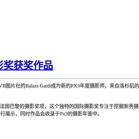
摄影奖获奖作品
果终于出炉，VII图片社的Balazs Gardi成为新的PX3年度摄影师，来自洛杉
is（简称Px3)是一个来自法国巴黎的摄影奖项，这个独特的国际摄影奖专
行展示，同时作品会收录于Px3的摄影年鉴中。