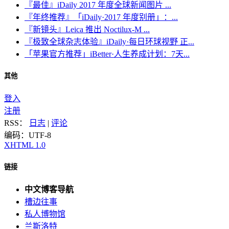
『最佳』iDaily 2017 年度全球新闻图片 ...
『年终推荐』「iDaily·2017 年度别册」：...
『新镜头』Leica 推出 Noctilux-M ...
『极致全球杂志体验』iDaily·每日环球视野 正...
「苹果官方推荐」iBetter·人生养成计划：7天...
其他
登入
注册
RSS：
日志
|
评论
编码：UTF-8
XHTML 1.0
链接
中文博客导航
槽边往事
私人博物馆
兰斯洛特