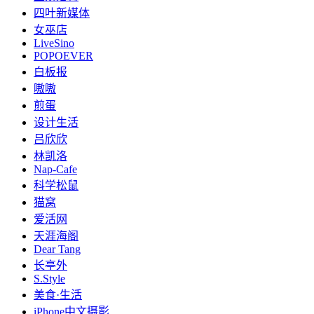
四叶新媒体
女巫店
LiveSino
POPOEVER
白板报
嗷嗷
煎蛋
设计生活
吕欣欣
林凯洛
Nap-Cafe
科学松鼠
猫窝
爱活网
天涯海阁
Dear Tang
长亭外
S.Style
美食·生活
iPhone中文摄影