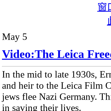
May
5
Video:The Leica Fre
In the mid to late 1930s, Ern
and heir to the Leica Film 
jews flee Nazi Germany. This
in saving their lives.