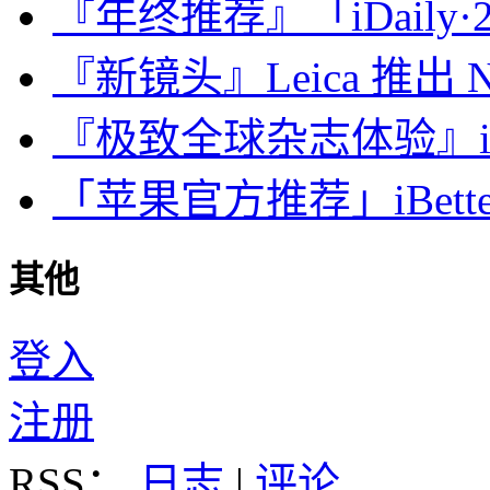
『年终推荐』「iDaily·2
『新镜头』Leica 推出 Noct
『极致全球杂志体验』iDa
「苹果官方推荐」iBette
其他
登入
注册
RSS：
日志
|
评论