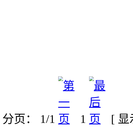
分页： 1/1
1
[ 