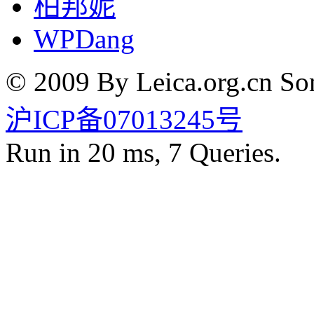
柏邦妮
WPDang
© 2009 By Leica.org.cn Som
沪ICP备07013245号
Run in 20 ms, 7 Queries.