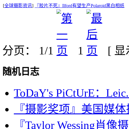
[
全球摄影资讯
]
『胶片不死』Ilford有望生产Polaroid黑白相纸
分页： 1/1
1
[ 
随机日志
ToDaY's PiCtUrE：Leic.
『摄影奖项』美国媒体摄影师协
『Taylor Wessing