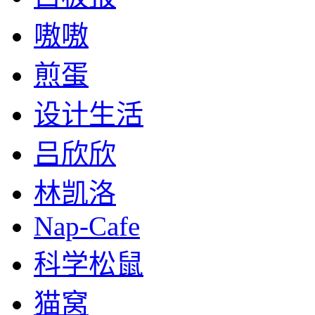
嗷嗷
煎蛋
设计生活
吕欣欣
林凯洛
Nap-Cafe
科学松鼠
猫窝