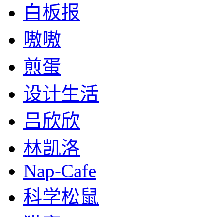
白板报
嗷嗷
煎蛋
设计生活
吕欣欣
林凯洛
Nap-Cafe
科学松鼠