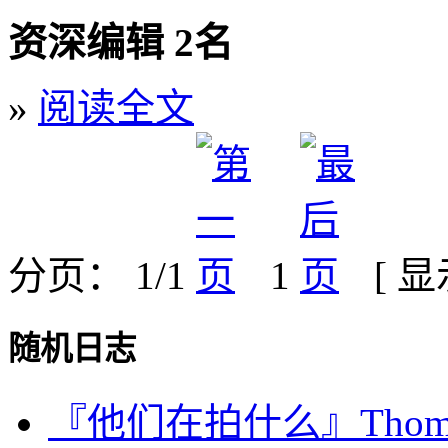
资深编辑 2名
»
阅读全文
分页： 1/1
1
[ 
随机日志
『他们在拍什么』Thomas 