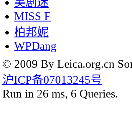
美剧迷
MISS F
柏邦妮
WPDang
© 2009 By Leica.org.cn Som
沪ICP备07013245号
Run in 26 ms, 6 Queries.