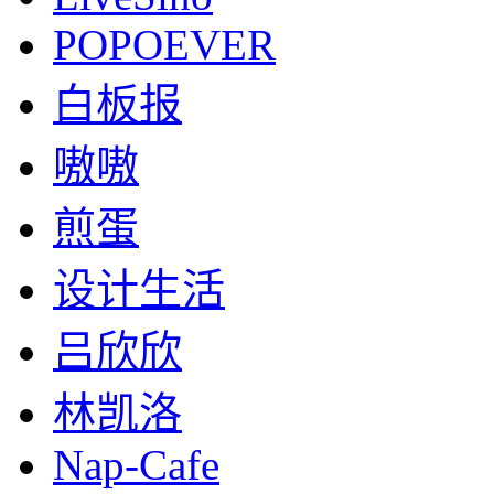
POPOEVER
白板报
嗷嗷
煎蛋
设计生活
吕欣欣
林凯洛
Nap-Cafe