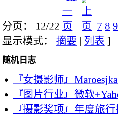
分页： 12/22
7
8
9
显示模式：
摘要
|
列表
]
随机日志
『女摄影师』Maroesjka L
『图片行业』微软+Yahoo；F
『摄影奖项』年度旅行摄影