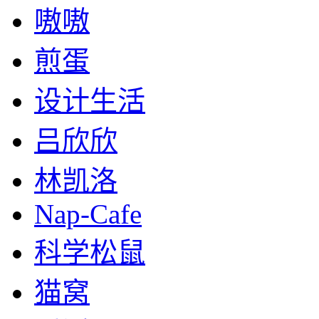
嗷嗷
煎蛋
设计生活
吕欣欣
林凯洛
Nap-Cafe
科学松鼠
猫窝