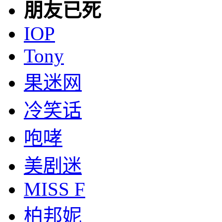
朋友已死
IOP
Tony
果迷网
冷笑话
咆哮
美剧迷
MISS F
柏邦妮