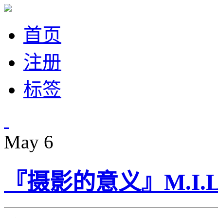
首页
注册
标签
May
6
『摄影的意义』M.I.L