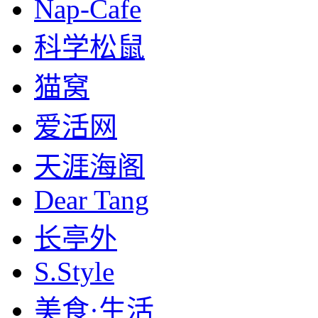
Nap-Cafe
科学松鼠
猫窝
爱活网
天涯海阁
Dear Tang
长亭外
S.Style
美食·生活