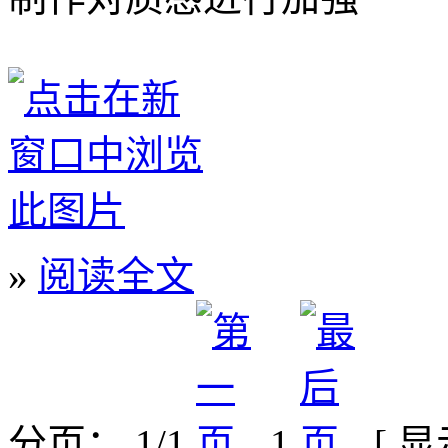
»
阅读全文
分页： 1/1
1
[ 