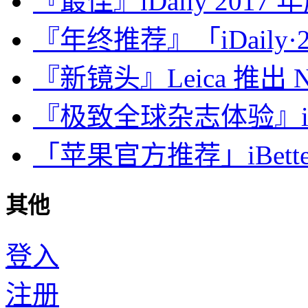
『最佳』iDaily 2017
『年终推荐』「iDaily·2
『新镜头』Leica 推出 Noct
『极致全球杂志体验』iDa
「苹果官方推荐」iBette
其他
登入
注册