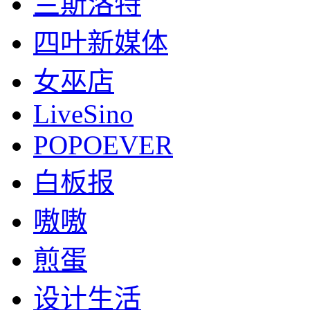
兰斯洛特
四叶新媒体
女巫店
LiveSino
POPOEVER
白板报
嗷嗷
煎蛋
设计生活