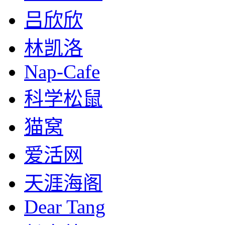
吕欣欣
林凯洛
Nap-Cafe
科学松鼠
猫窝
爱活网
天涯海阁
Dear Tang