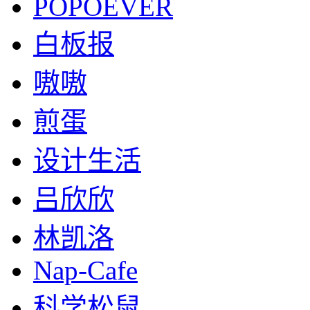
POPOEVER
白板报
嗷嗷
煎蛋
设计生活
吕欣欣
林凯洛
Nap-Cafe
科学松鼠