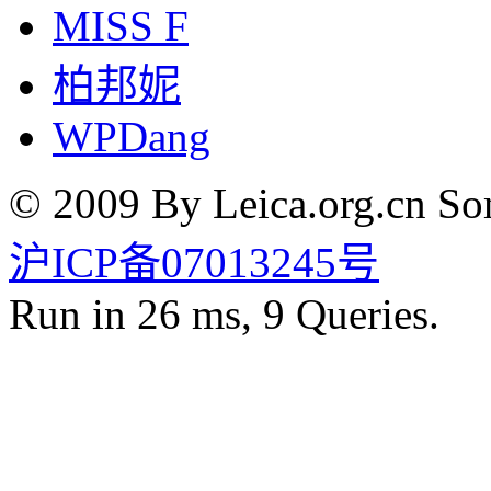
MISS F
柏邦妮
WPDang
© 2009 By Leica.org.cn Som
沪ICP备07013245号
Run in 26 ms, 9 Queries.