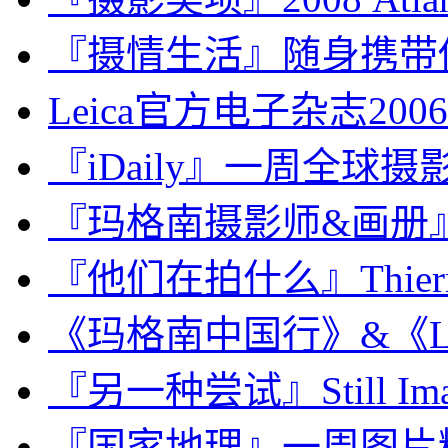
『摄情生活』随身携带
Leica官方电子杂志200
『iDaily』一周全球摄影
『玛格南摄影师&画册』Chri
『他们在拍什么』Thierry
《玛格南中国行》&《LEIC
『另一种尝试』Still Ima
『国家地理』一周图片精选：J