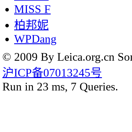
MISS F
柏邦妮
WPDang
© 2009 By Leica.org.cn Som
沪ICP备07013245号
Run in 23 ms, 7 Queries.