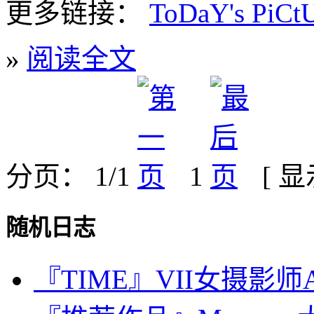
更多链接：
ToDaY's PiCtU
»
阅读全文
分页： 1/1
1
[ 
随机日志
『TIME』VII女摄影师Alex