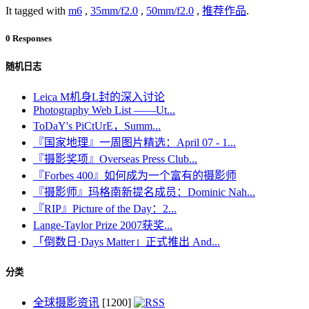
It tagged with
m6
,
35mm/f2.0
,
50mm/f2.0
,
推荐作品
.
0 Responses
随机日志
Leica M机身L封的深入讨论
Photography Web List ——Ut...
ToDaY's PiCtUrE，Summ...
『国家地理』一周图片精选：April 07 - 1...
『摄影奖项』Overseas Press Club...
『Forbes 400』如何成为一个富有的摄影师
『摄影师』玛格南新提名成员：Dominic Nah...
『RIP』Picture of the Day：2...
Lange-Taylor Prize 2007获奖...
「倒数日·Days Matter」正式推出 And...
分类
全球摄影资讯
[1200]