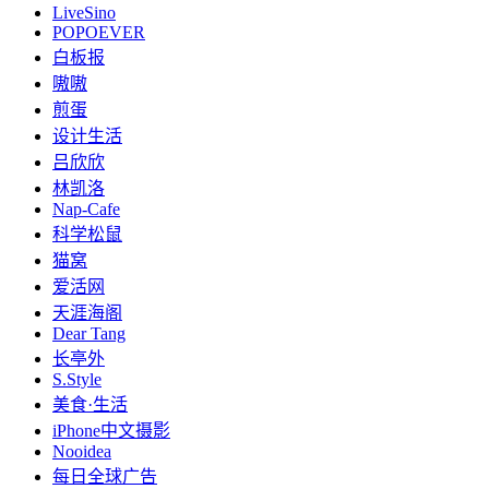
LiveSino
POPOEVER
白板报
嗷嗷
煎蛋
设计生活
吕欣欣
林凯洛
Nap-Cafe
科学松鼠
猫窝
爱活网
天涯海阁
Dear Tang
长亭外
S.Style
美食·生活
iPhone中文摄影
Nooidea
每日全球广告