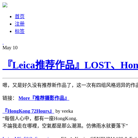
首页
注册
标签
May
10
『Leica推荐作品』LOST、Hongko
嗯，又是好久没有推荐新作品了，这一次有四组风格迥异的作品
链接：
More『推荐摄影作品』
『HongKong 72Hours』
by veeka
“每個人心中，都有一座HongKong.
不論我走在哪裡，空氣都是那么潮濕。仿佛雨水就要落下”