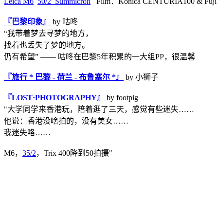
Leica M6
50/2 Summicron
Film：Konica CENTURIA100 & Fuji 
『巴黎印象』
by 咕咚
“我带着梦去寻梦的地方，
找着也丢失了梦的地方。
仍有希望” —— 咕咚在巴黎5年积累的一大组PP，很温馨
『旅行 * 巴黎 - 荷兰 - 布鲁塞尔 *』
by 小狮子
『LOST·PHOTOGRAPHY』
by footpig
"大学同学来香港玩，陪着逛了三天，感觉有些迷失……
他说：香港没啥拍的，没有美女……
我迷失咯……
M6，
35/2
，Trix 400降到50拍摄"