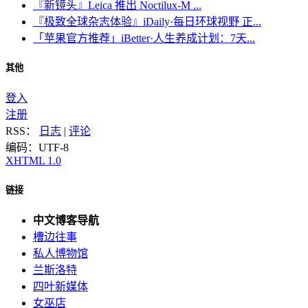
『新镜头』Leica 推出 Noctilux-M ...
『极致全球杂志体验』iDaily·每日环球视野 正...
「苹果官方推荐」iBetter·人生养成计划：7天...
其他
登入
注册
RSS：
日志
|
评论
编码：UTF-8
XHTML 1.0
链接
中文博客导航
槽边往事
私人博物馆
兰斯洛特
四叶新媒体
女巫店