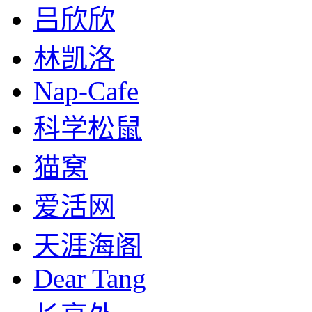
吕欣欣
林凯洛
Nap-Cafe
科学松鼠
猫窝
爱活网
天涯海阁
Dear Tang