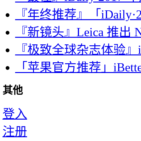
『年终推荐』「iDaily·2
『新镜头』Leica 推出 Noct
『极致全球杂志体验』iDa
「苹果官方推荐」iBette
其他
登入
注册