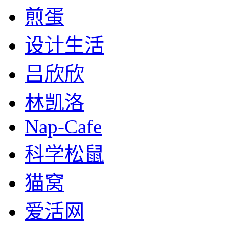
煎蛋
设计生活
吕欣欣
林凯洛
Nap-Cafe
科学松鼠
猫窝
爱活网