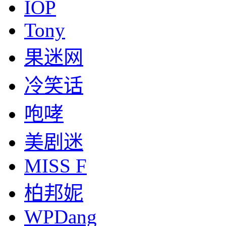
IOP
Tony
果迷网
冷笑话
咆哮
美剧迷
MISS F
柏邦妮
WPDang