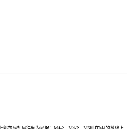
部布局却显得颇为局促；M4-2，M4-P、M6则在M4的基础上