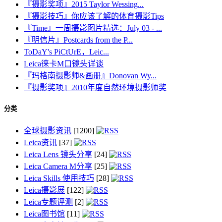
『摄影奖项』2015 Taylor Wessing...
『摄影技巧』你应该了解的体育摄影Tips
『Time』一周摄影图片精选：July 03 - ...
『明信片』Postcards from the P...
ToDaY's PiCtUrE，Leic...
Leica徕卡M口镜头详谈
『玛格南摄影师&画册』Donovan Wy...
『摄影奖项』2010年度自然环境摄影师奖
分类
全球摄影资讯
[1200]
Leica资讯
[37]
Leica Lens 镜头分享
[24]
Leica Camera M分享
[25]
Leica Skills 使用技巧
[28]
Leica摄影展
[122]
Leica专题评测
[2]
Leica图书馆
[11]