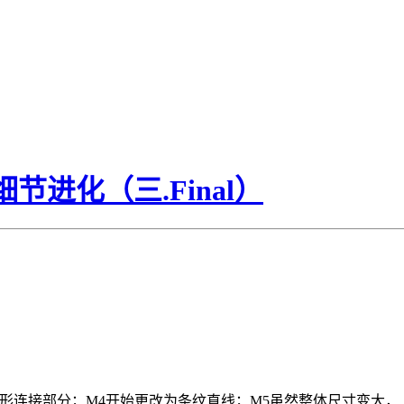
细节进化（三.Final）
半圆形连接部分；M4开始更改为条纹直线；M5虽然整体尺寸变大，上