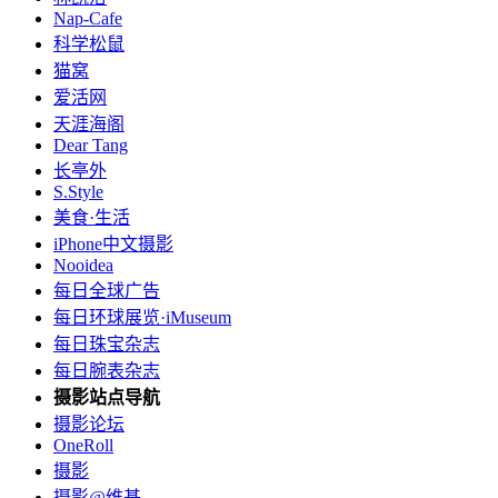
Nap-Cafe
科学松鼠
猫窝
爱活网
天涯海阁
Dear Tang
长亭外
S.Style
美食·生活
iPhone中文摄影
Nooidea
每日全球广告
每日环球展览·iMuseum
每日珠宝杂志
每日腕表杂志
摄影站点导航
摄影论坛
OneRoll
摄影
摄影@维基