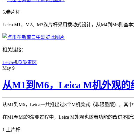
5.卷片杆
Leica M1、M2、M3卷片杆采用拨动式设计，从M4到M6
相关链接：
Leica机身吸毒区
May
9
从M1到M6，Leica M机外
从M1到M6，Leica一共推出过8个M机款式（非限量版），其中包
在M1至M6的演变过程中，Leica M外观也随着功能的改进
1.上片杆