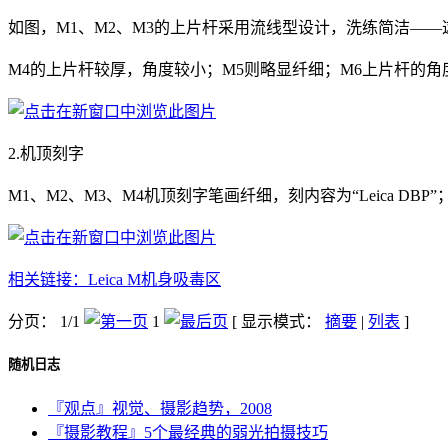
如图，M1、M2、M3的上片杆采用流线型设计，洗练简洁——
M4的上片杆较厚，角度较小；M5则略显纤细；M6上片杆的
2.机顶刻字
M1、M2、M3、M4机顶刻字笔画纤细，刻内容为“Leica DBP”；
相关链接：Leica M机身吸毒区
分页： 1/1
1
[ 显示模式：
摘要
|
列表
]
随机日志
『观点』视觉、摄影趋势，2008
『摄影教程』5个最经典的弱光拍摄技巧