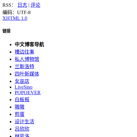
RSS：
日志
|
评论
编码：UTF-8
XHTML 1.0
链接
中文博客导航
槽边往事
私人博物馆
兰斯洛特
四叶新媒体
女巫店
LiveSino
POPOEVER
白板报
嗷嗷
煎蛋
设计生活
吕欣欣
林凯洛