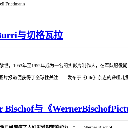
Friedmann
urri与切格瓦拉
生于苏黎世，1953年至1955年成为一名纪实影片制作人，在军队服役
便获得了全球性关注——发布于《Life》杂志的聋哑儿童专题《Touch o
hof与《WernerBischofPict
活已经麻痹了人们忍受艰苦的能力
。”——Werner Bischof