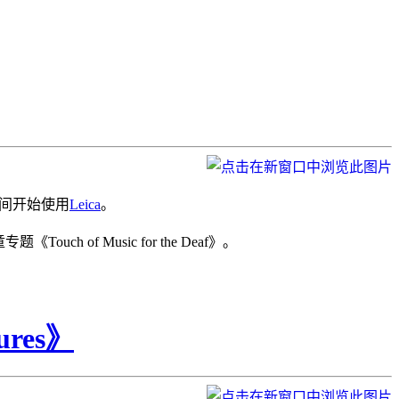
期间开始使用
Leica
。
f Music for the Deaf》。
ures》