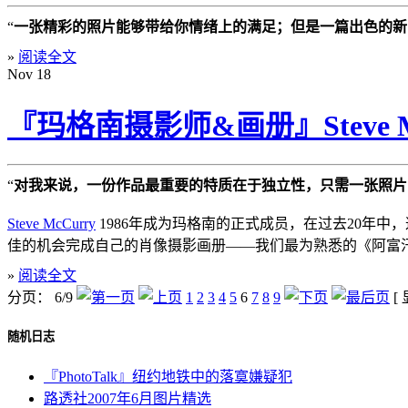
“
一张精彩的照片能够带给你情绪上的满足；但是一篇出色的新闻故
»
阅读全文
Nov
18
『玛格南摄影师&画册』Steve 
“
对我来说，一份作品最重要的特质在于独立性，只需一张照片
Steve McCurry
1986年成为玛格南的正式成员，在过去20年中，
佳的机会完成自己的肖像摄影画册——我们最为熟悉的《阿富汗少女》
»
阅读全文
分页： 6/9
1
2
3
4
5
6
7
8
9
[
随机日志
『PhotoTalk』纽约地铁中的落寞嫌疑犯
路透社2007年6月图片精选