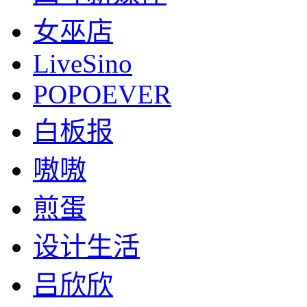
女巫店
LiveSino
POPOEVER
白板报
嗷嗷
煎蛋
设计生活
吕欣欣