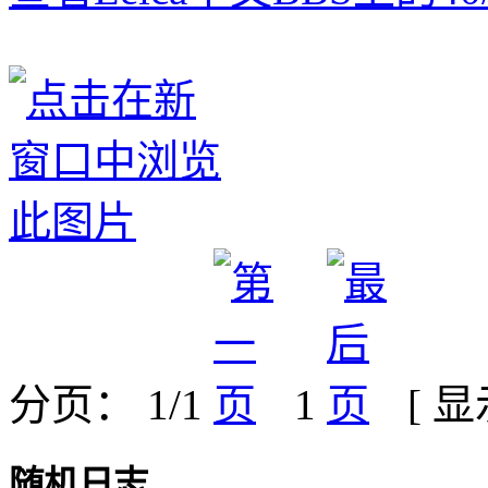
分页： 1/1
1
[ 
随机日志