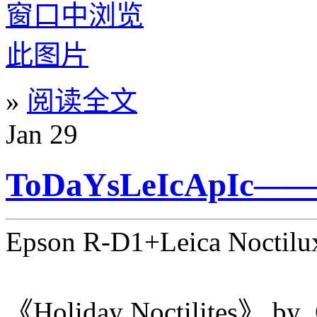
»
阅读全文
Jan
29
ToDaYsLeIcApIc——2
Epson R-D1+Leica Noctil
《Holiday Noctilites》 by 