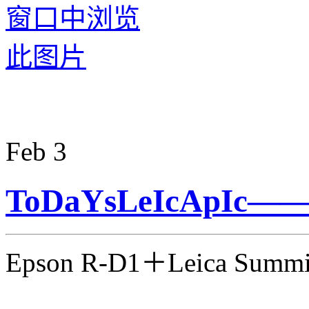
Feb
3
ToDaYsLeIcApIc——3
Epson R-D1＋Leica Summ