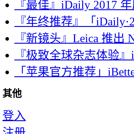
『最佳』iDaily 2017
『年终推荐』「iDaily·2
『新镜头』Leica 推出 Noct
『极致全球杂志体验』iDa
「苹果官方推荐」iBette
其他
登入
注册