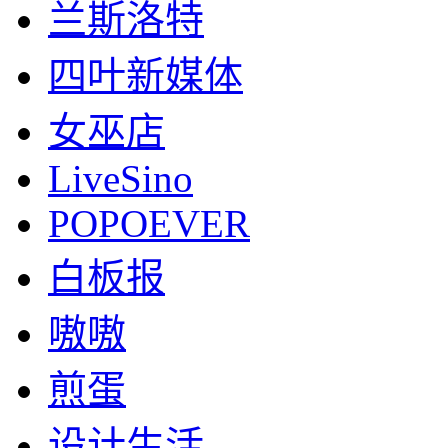
兰斯洛特
四叶新媒体
女巫店
LiveSino
POPOEVER
白板报
嗷嗷
煎蛋
设计生活