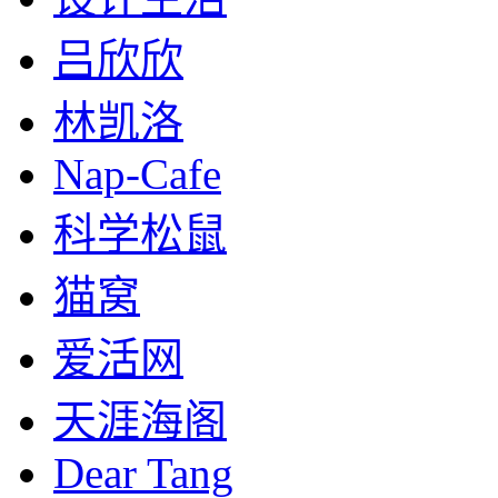
吕欣欣
林凯洛
Nap-Cafe
科学松鼠
猫窝
爱活网
天涯海阁
Dear Tang