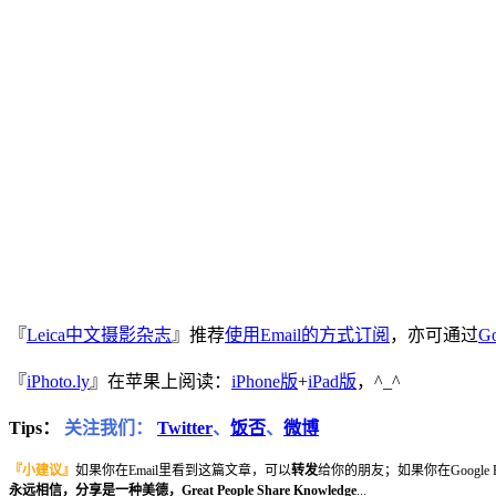
『
Leica中文摄影杂志
』推荐
使用Email的方式订阅
，亦可通过
Go
『
iPhoto.ly
』在苹果上阅读：
iPhone版
+
iPad版
，^_^
Tips：
关注我们：
Twitter
、
饭否
、
微博
『小建议』
如果你在Email里看到这篇文章，可以
转发
给你的朋友；如果你在Google
永远相信，分享是一种美德，Great People Share Knowledge
...