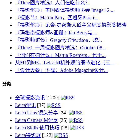
『Time图片精选』人们在吃什么？
『摄影奖项』美国媒体摄影师协会 Image 12 ...
『摄影节』Martin Parr，西班牙Photo...
『摄影奖项』尤金·史密斯人道主义纪实摄影奖揭晓
『玛格南摄影师&画册』Ian Berry与...
『摄影师访谈』Gregory Crewdson，城...
『Time』一周摄影图片精选：October 08...
『他们在拍什么』Martin Roemers，七十...
从M1到M6，Leica M机外观的细节进化（三....
『设计大餐』下载：Adobe Magazine设计...
分类
全球摄影资讯
[1200]
Leica资讯
[37]
Leica Lens 镜头分享
[24]
Leica Camera M分享
[25]
Leica Skills 使用技巧
[28]
Leica摄影展
[122]