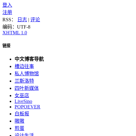
登入
注册
RSS：
日志
|
评论
编码：UTF-8
XHTML 1.0
链接
中文博客导航
槽边往事
私人博物馆
兰斯洛特
四叶新媒体
女巫店
LiveSino
POPOEVER
白板报
嗷嗷
煎蛋
设计生活