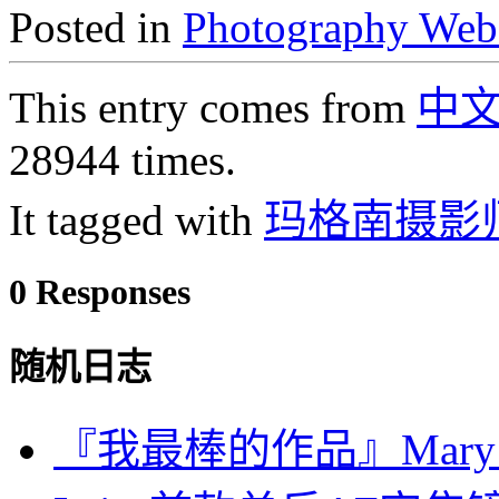
Posted in
Photography Web
This entry comes from
中
28944 times.
It tagged with
玛格南摄影
0 Responses
随机日志
『我最棒的作品』Mary Ell