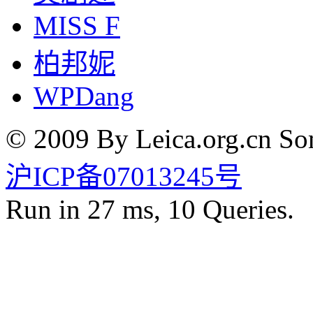
MISS F
柏邦妮
WPDang
© 2009 By Leica.org.cn Som
沪ICP备07013245号
Run in 27 ms, 10 Queries.