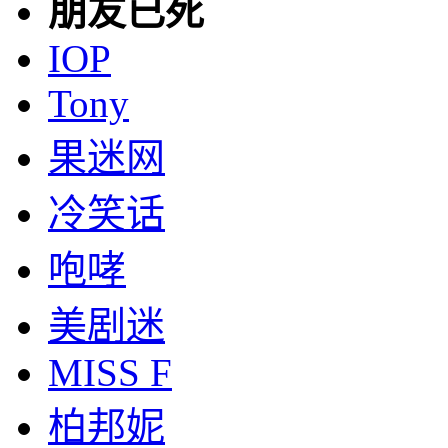
朋友已死
IOP
Tony
果迷网
冷笑话
咆哮
美剧迷
MISS F
柏邦妮