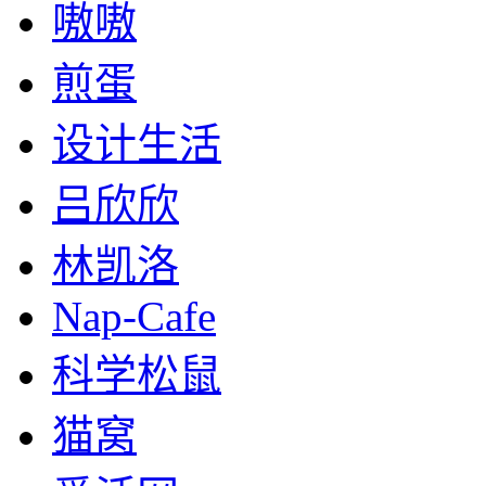
嗷嗷
煎蛋
设计生活
吕欣欣
林凯洛
Nap-Cafe
科学松鼠
猫窝