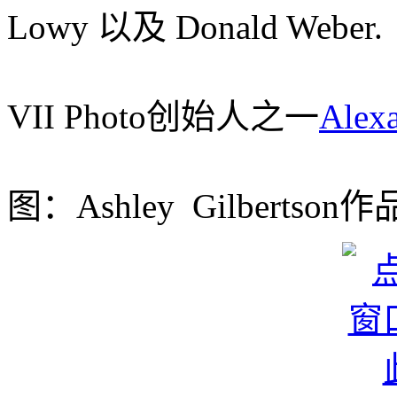
Lowy 以及 Donald Weber.
VII Photo创始人之一
Alex
图：Ashley Gilbertson作