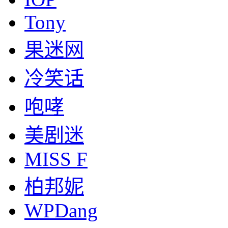
Tony
果迷网
冷笑话
咆哮
美剧迷
MISS F
柏邦妮
WPDang