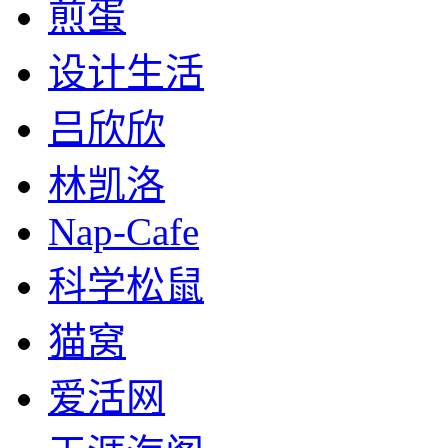
煎蛋
设计生活
吕欣欣
林凯洛
Nap-Cafe
科学松鼠
猫窝
爱活网